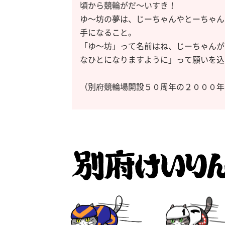
頃から競輪がだ～いすき！
ゆ～坊の夢は、じーちゃんやとーちゃん
手になること。
「ゆ～坊」って名前はね、じーちゃんが
なひとになりますように」って願いを込
（別府競輪場開設５０周年の２０００年