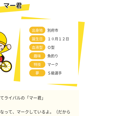
マー君
出身地
別府市
誕生日
１０月１２日
血液型
Ｏ型
趣味
魚釣り
特技
マーク
夢
Ｓ級選手
てライバルの「マー君」
なって、マークしているよ。（だから