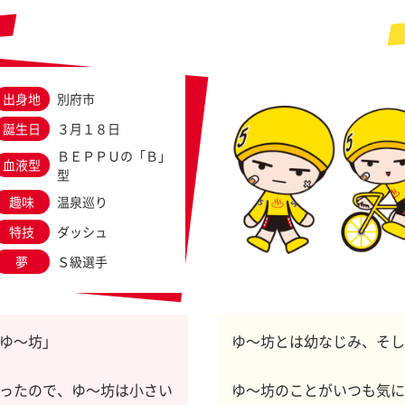
出身地
別府市
誕生日
３月１８日
ＢＥＰＰＵの「Ｂ」
血液型
型
趣味
温泉巡り
特技
ダッシュ
夢
Ｓ級選手
ゆ～坊」
ゆ～坊とは幼なじみ、そし
ったので、ゆ～坊は小さい
ゆ～坊のことがいつも気に