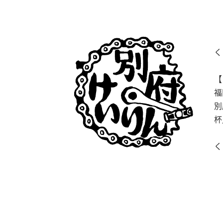
く
【
福
別
杯