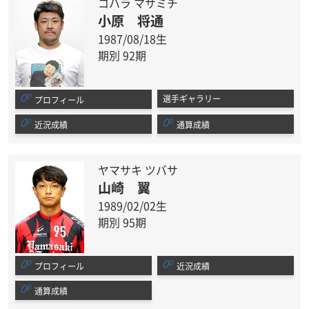
コハラ マサミチ
小原 将通
1987/08/18生
期別 92期
選手ギャラリー
プロフィール
近況成績
通算成績
ヤマサキ ツバサ
山崎 翼
1989/02/02生
期別 95期
プロフィール
近況成績
通算成績