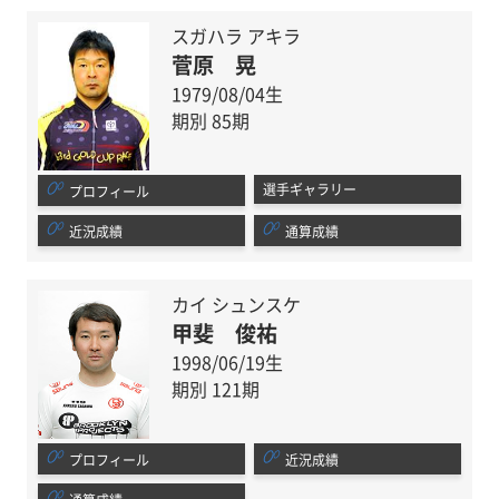
スガハラ アキラ
菅原 晃
1979/08/04生
期別 85期
選手ギャラリー
プロフィール
近況成績
通算成績
カイ シュンスケ
甲斐 俊祐
1998/06/19生
期別 121期
プロフィール
近況成績