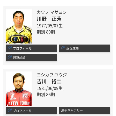
カワノ マサヨシ
川野 正芳
1977/05/07生
期別 80期
プロフィール
近況成績
通算成績
ヨシカワ ユウジ
吉川 裕二
1981/06/09生
期別 86期
選手ギャラリー
プロフィール