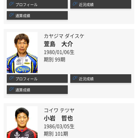
プロフィール
近況成績
通算成績
カヤジマ ダイスケ
萱島 大介
1980/01/06生
期別 99期
プロフィール
近況成績
通算成績
コイワ テツヤ
小岩 哲也
1986/03/05生
期別 101期