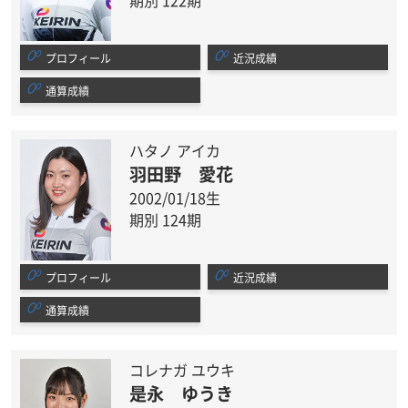
期別 122期
プロフィール
近況成績
通算成績
ハタノ アイカ
羽田野 愛花
2002/01/18生
期別 124期
プロフィール
近況成績
通算成績
コレナガ ユウキ
是永 ゆうき