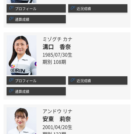
プロフィール
近況成績
通算成績
ミゾグチ カナ
溝口 香奈
1985/07/30生
期別 108期
プロフィール
近況成績
通算成績
アンドウ リナ
安東 莉奈
2001/04/20生