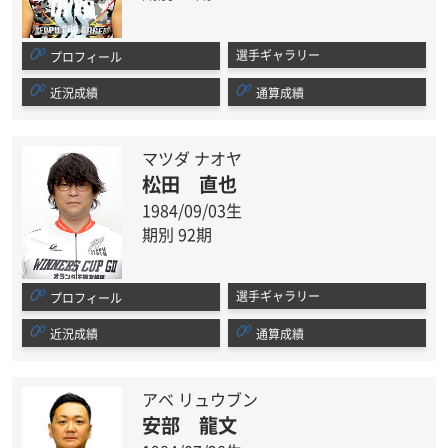
選手ギャラリー
プロフィール
近況成績
通算成績
マツダ ナオヤ
松田 直也
1984/09/03生
期別 92期
選手ギャラリー
プロフィール
近況成績
通算成績
アベ リュウブン
安部 龍文