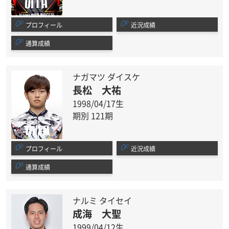
プロフィール
近況成績
通算成績
ナガマツ ダイスケ
長松 大祐
1998/04/17生
期別 121期
プロフィール
近況成績
通算成績
ナルミ タイセイ
成海 大聖
1999/04/12生