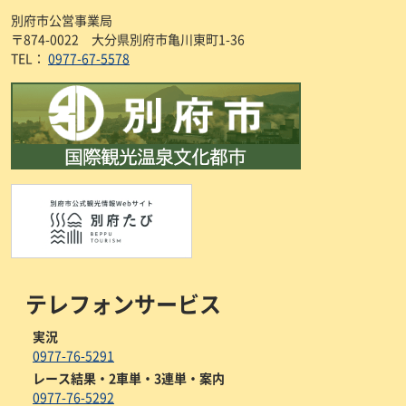
別府市公営事業局
〒874-0022 大分県別府市亀川東町1-36
TEL：
0977-67-5578
テレフォンサービス
実況
0977-76-5291
レース結果・2車単・3連単・案内
0977-76-5292