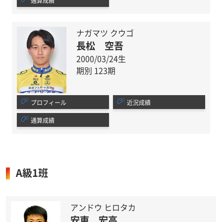
通算成績
ナガマツ クウゴ
長松 空吾
2000/03/24生
期別 123期
プロフィール
近況成績
通算成績
A級1班
アンドウ ヒロタカ
安東 宏高