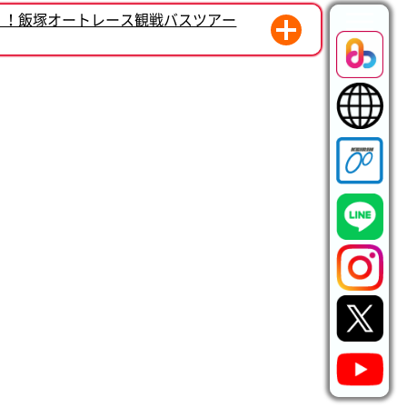
モーション始動
く！飯塚オートレース観戦バスツアー